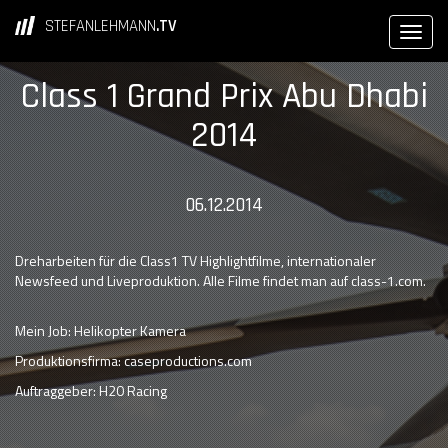
STEFANLEHMANN
.TV
Class 1 Grand Prix Abu Dhabi
2014
06.12.2014
Dreharbeiten für die Class1 TV Highlightfilme, internationaler
Newsfeed und Liveproduktion. Alle Filme findet man auf class-1.com.
Mein Job: Helikopter Kamera
Produktionsfirma: caseproductions.com
Auftraggeber: H20 Racing