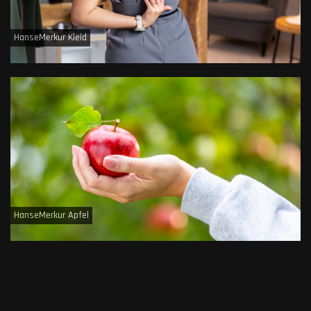
HanseMerkur Kleid
HanseMerkur Apfel