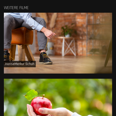
WEITERE FILME
HanseMerkur Schuh