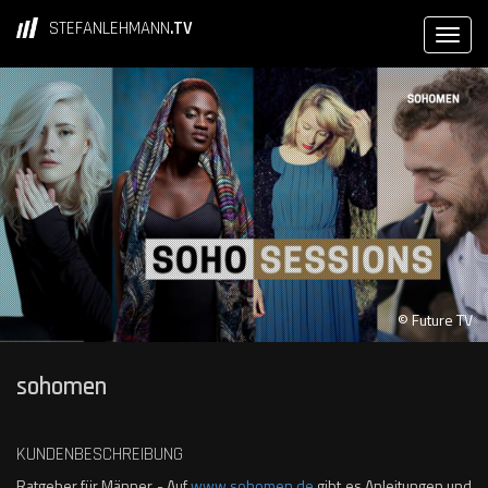
STEFANLEHMANN
.TV
© Future TV
sohomen
KUNDENBESCHREIBUNG
Ratgeber für Männer - Auf
www.sohomen.de
gibt es Anleitungen und