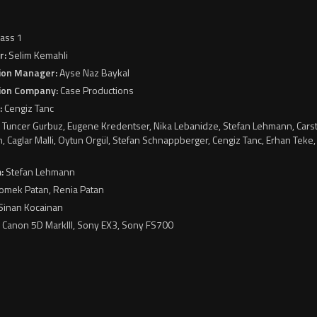
S
lass 1
r:
Selim Kemahli
ion Manager:
Ayse Naz Baykal
ion Company:
Case Productions
:
Cengiz Tanc
:
Tuncer Gurbuz, Eugene Kredentser, Nika Lebanidze, Stefan Lehmann, Cars
 Caglar Malli, Oytun Orgül, Stefan Schnappberger, Cengiz Tanc, Erhan Teke
m:
Stefan Lehmann
omek Patan, Renia Patan
Sinan Kocainan
:
Canon 5D MarkIII, Sony EX3, Sony FS700