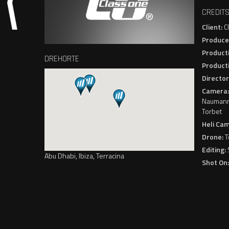
CREDIT
Client:
C
Produce
Product
DREHORTE
Product
Director
Camera
Naumann,
Torbet
Heli Ca
Drone:
T
Editing:
Abu Dhabi, Ibiza, Terracina
Shot On