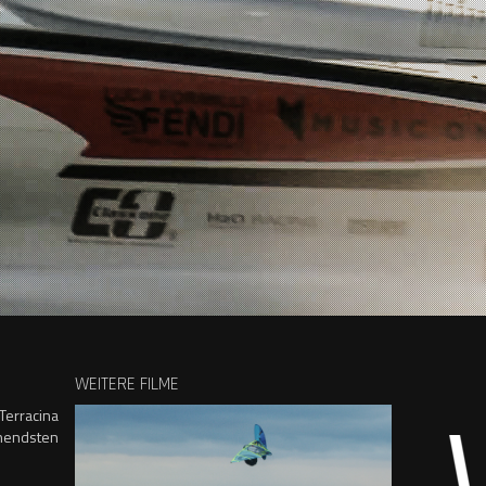
WEITERE FILME
 Terracina
nnendsten