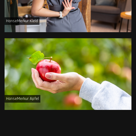
HanseMerkur Kleid
HanseMerkur Apfel