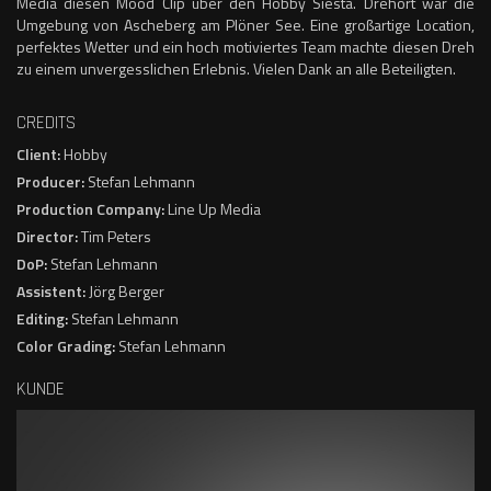
Media diesen Mood Clip über den Hobby Siesta. Drehort war die
Umgebung von Ascheberg am Plöner See. Eine großartige Location,
perfektes Wetter und ein hoch motiviertes Team machte diesen Dreh
zu einem unvergesslichen Erlebnis. Vielen Dank an alle Beteiligten.
CREDITS
Client:
Hobby
Producer:
Stefan Lehmann
Production Company:
Line Up Media
Director:
Tim Peters
DoP:
Stefan Lehmann
Assistent:
Jörg Berger
Editing:
Stefan Lehmann
Color Grading:
Stefan Lehmann
KUNDE