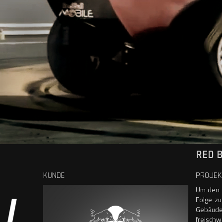
RED B
KUNDE
PROJEK
Um den v
Folge zu
Gebäude
freischw