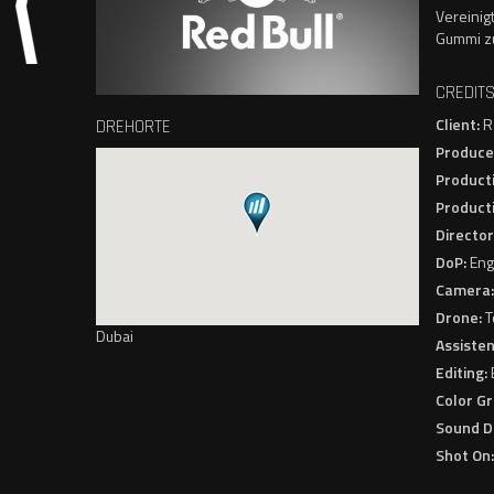
Vereinig
Gummi zu
CREDIT
Client:
R
DREHORTE
Produce
Product
Product
Director
DoP:
Eng
Camera
Drone:
T
Dubai
Assisten
Editing:
Color Gr
Sound D
Shot On