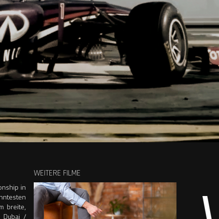
WEITERE FILME
onship in
anntesten
 breite,
n Dubai /