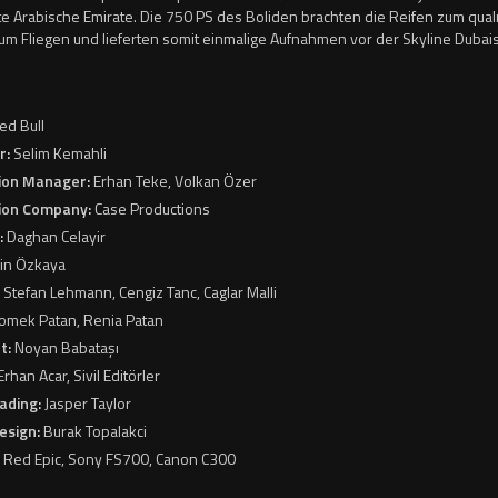
te Arabische Emirate. Die 750 PS des Boliden brachten die Reifen zum qua
m Fliegen und lieferten somit einmalige Aufnahmen vor der Skyline Dubais
S
ed Bull
r:
Selim Kemahli
ion Manager:
Erhan Teke, Volkan Özer
ion Company:
Case Productions
:
Daghan Celayir
in Özkaya
:
Stefan Lehmann, Cengiz Tanc, Caglar Malli
omek Patan, Renia Patan
t:
Noyan Babataşı
Erhan Acar, Sivil Editörler
ading:
Jasper Taylor
esign:
Burak Topalakci
:
Red Epic, Sony FS700, Canon C300