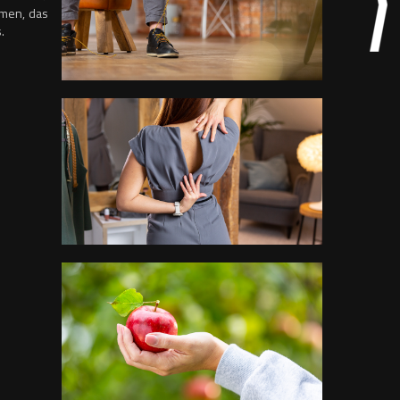
lmen, das
.